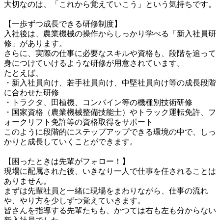
大切なのは、「これから覚えていこう」という気持ちです。

【一歩ずつ成長できる研修制度】

入社後は、農業機械の操作からしっかり学べる「新入社員研
修」があります。

さらに、実際の仕事に必要なスキルや資格も、段階を追って
身につけていけるような研修が用意されています。

たとえば、

・新入社員向け、若手社員向け、中堅社員向け等の成長段階
に合わせた研修

・トラクタ、田植機、コンバイン等の機種別技術研修

・国家資格（農業機械整備技能士）やトラック運転免許、フ
ォークリフト免許等の資格取得をサポート

このように段階的にステップアップできる環境の中で、しっ
かりと成長していくことができます。

【困ったときは先輩がフォロー！】

現場に配属された後、いきなり一人で仕事を任されることは
ありません。

まずは先輩社員と一緒に現場をまわりながら、仕事の流れ
や、やり方を少しずつ覚えていきます。

皆さんを指導する先輩たちも、かつては右も左も分からない