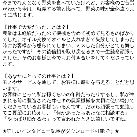
今までなんとなく野菜を食べていたけれど、お客様のご苦労
がわかる今は、就職する前と比べて、野菜の味が全然違うよ
うに感じます。

【仕事で大変だったことは？】

農業は未経験だったので機械も含めて初めて見るものばかり
でした。オイル交換でオイルと入れすぎて失敗してしまった
時にお客様から怒られてしまい、ミスした自分がとても悔し
かったですが、その後信頼を取り戻せるまで一生懸命頑張り
ました。そのお客様は今でもお付き合いをしてくださってい
ます。

【あなたにとっての仕事とは？】

モノやサービスを通じて、お客様に感動を与えることだと思
います。

お客様にとって私は孫くらいの年齢だったりするし、私が生
まれる前に製造されたヰセキの農業機械を大切に使い続けて
くださっているお客様もいるんです。だから頑張って勉強し
てご要望にお応えし、「何かあったらあたなに相談する」
「やっぱり助かるわ」って言われたときは嬉しいですね。

★詳しいインタビュー記事がダウンロード可能です★