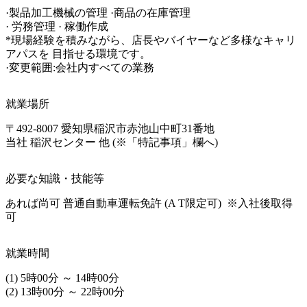
·製品加工機械の管理 ·商品の在庫管理

· 労務管理 · 稼働作成

*現場経験を積みながら、店長やバイヤーなど多様なキャリ
アパスを 目指せる環境です。

·変更範囲:会社内すべての業務
就業場所
〒492-8007 愛知県稲沢市赤池山中町31番地

当社 稲沢センター 他 (※「特記事項」欄へ)
必要な知識・技能等
あれば尚可 普通自動車運転免許 (A T限定可)  ※入社後取得
可
就業時間
(1) 5時00分 ～ 14時00分

(2) 13時00分 ～ 22時00分