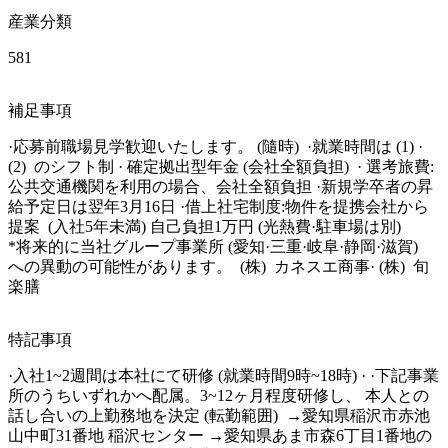
産業分類
581
補足事項
·応募前職場見学歓迎いたします。 (隨時)  ·就業時間は (1) · 
(2)  のシフト制 · 確定拠出型年金 (会社全額負担)  · 選考旅費:
公共交通機関を利用の場合、会社全額負担 ·新規学卒者の昇
給予定日は翌年3月16日 ·借上社宅制度:物件を提携会社から
提案  (入社5年未満) 自己負担1万円 (光熱費·駐車場は別) 

*将来的に当社グループ事業所 (愛知·三重·岐阜·静岡·滋賀)  
への異動の可能性があります。  (株)  カネスエ商事· (株)  旬
楽膳
特記事項
·入社1~2週間は本社にて研修 (就業時間9時~18時) · ·下記事業
所のうちいずれかへ配属。3~12ヶ月程度研修し、 本人との
話し合いの上勤務地を決定 (転勤範囲)  →愛知県稲沢市赤池
山中町31番地 稲沢センター →愛知県あま市森6丁目1番地の