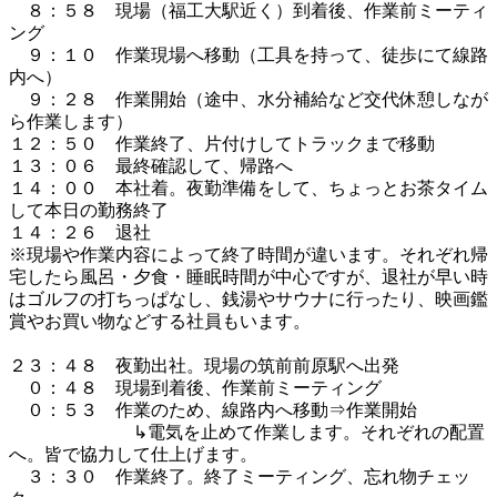
　８：５８　現場（福工大駅近く）到着後、作業前ミーティ
ング

　９：１０　作業現場へ移動（工具を持って、徒歩にて線路
内へ）

　９：２８　作業開始（途中、水分補給など交代休憩しなが
ら作業します）

１２：５０　作業終了、片付けしてトラックまで移動

１３：０６　最終確認して、帰路へ

１４：００　本社着。夜勤準備をして、ちょっとお茶タイム
して本日の勤務終了

１４：２６　退社

※現場や作業内容によって終了時間が違います。それぞれ帰
宅したら風呂・夕食・睡眠時間が中心ですが、退社が早い時
はゴルフの打ちっぱなし、銭湯やサウナに行ったり、映画鑑
賞やお買い物などする社員もいます。

２３：４８　夜勤出社。現場の筑前前原駅へ出発

　０：４８　現場到着後、作業前ミーティング

　０：５３　作業のため、線路内へ移動⇒作業開始

　　　　　　　↳電気を止めて作業します。それぞれの配置
へ。皆で協力して仕上げます。　　　　　　　　　　

　３：３０　作業終了。終了ミーティング、忘れ物チェッ