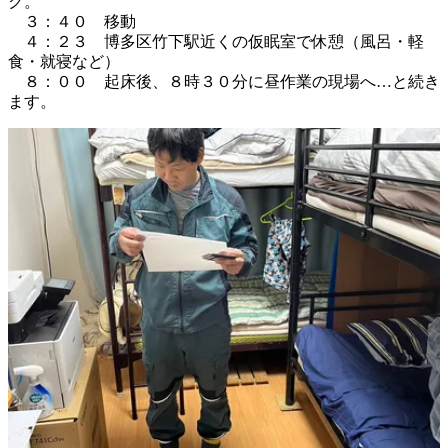
ク。

　３：４０　移動

　４：２３　博多区竹下駅近くの仮眠室で休憩（風呂・軽
食・就寝など）

　８：００　起床後、８時３０分に昼作業の現場へ…と続き