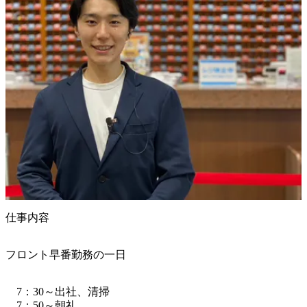
仕事内容
フロント早番勤務の一日
　7：30～出社、清掃

　7：50～朝礼
