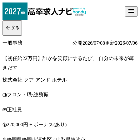
戻る
一般事務
公開
2026/07/08
更新
2026/07/06
【初任給22万円】誰かを笑顔にするたび、 自分の未来が輝
きだす！
株式会社 クア·アンド·ホテル
フロント職·総務職
正社員
220,000円 + ボーナス(あり)
静岡県静岡市清水区 / 山梨県笛吹市