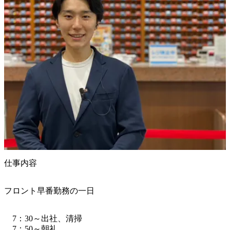
仕事内容
フロント早番勤務の一日
　7：30～出社、清掃

　7：50～朝礼
