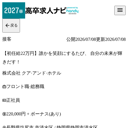
戻る
接客
公開
2026/07/08
更新
2026/07/08
【初任給22万円】誰かを笑顔にするたび、 自分の未来が輝
きだす！
株式会社 クア·アンド·ホテル
フロント職·総務職
正社員
220,000円 + ボーナス(あり)
長野県塩尻市 市清水区 / 静岡県静岡市清水区