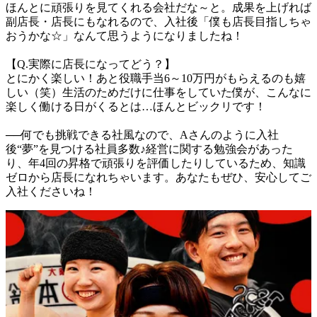
ほんとに頑張りを見てくれる会社だな～と。成果を上げれば
副店長・店長にもなれるので、入社後「僕も店長目指しちゃ
おうかな☆」なんて思うようになりましたね！

【Q.実際に店長になってどう？】

とにかく楽しい！あと役職手当6～10万円がもらえるのも嬉
しい（笑）生活のためだけに仕事をしていた僕が、こんなに
楽しく働ける日がくるとは…ほんとビックリです！

──何でも挑戦できる社風なので、Aさんのように入社
後“夢”を見つける社員多数♪経営に関する勉強会があった
り、年4回の昇格で頑張りを評価したりしているため、知識
ゼロから店長になれちゃいます。あなたもぜひ、安心してご
入社くださいね！