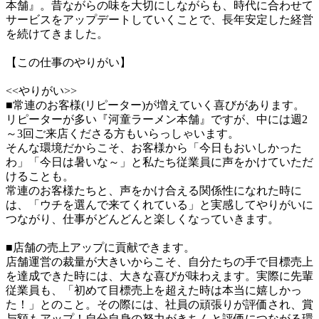
本舗』。昔ながらの味を大切にしながらも、時代に合わせて
サービスをアップデートしていくことで、長年安定した経営
を続けてきました。

【この仕事のやりがい】

<<やりがい>>

■常連のお客様(リピーター)が増えていく喜びがあります。

リピーターが多い『河童ラーメン本舗』ですが、中には週2
～3回ご来店くださる方もいらっしゃいます。

そんな環境だからこそ、お客様から「今日もおいしかった
わ」「今日は暑いな～」と私たち従業員に声をかけていただ
けることも。

常連のお客様たちと、声をかけ合える関係性になれた時に
は、「ウチを選んで来てくれている」と実感してやりがいに
つながり、仕事がどんどんと楽しくなっていきます。

■店舗の売上アップに貢献できます。

店舗運営の裁量が大きいからこそ、自分たちの手で目標売上
を達成できた時には、大きな喜びが味わえます。実際に先輩
従業員も、「初めて目標売上を超えた時は本当に嬉しかっ
た！」とのこと。その際には、社員の頑張りが評価され、賞
与額もアップ！自分自身の努力がきちんと評価につながる環