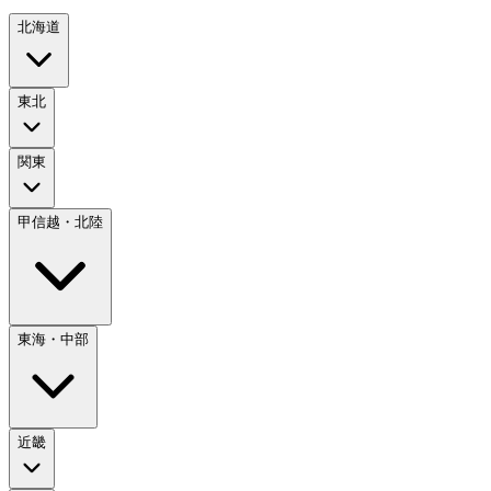
北海道
東北
関東
甲信越・北陸
東海・中部
近畿