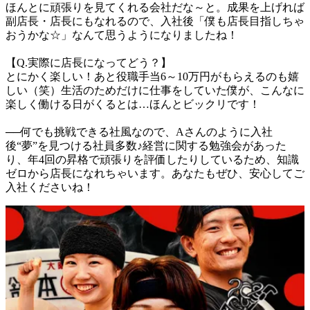
ほんとに頑張りを見てくれる会社だな～と。成果を上げれば
副店長・店長にもなれるので、入社後「僕も店長目指しちゃ
おうかな☆」なんて思うようになりましたね！

【Q.実際に店長になってどう？】

とにかく楽しい！あと役職手当6～10万円がもらえるのも嬉
しい（笑）生活のためだけに仕事をしていた僕が、こんなに
楽しく働ける日がくるとは…ほんとビックリです！

──何でも挑戦できる社風なので、Aさんのように入社
後“夢”を見つける社員多数♪経営に関する勉強会があった
り、年4回の昇格で頑張りを評価したりしているため、知識
ゼロから店長になれちゃいます。あなたもぜひ、安心してご
入社くださいね！