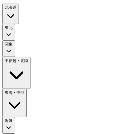
北海道
東北
関東
甲信越・北陸
東海・中部
近畿