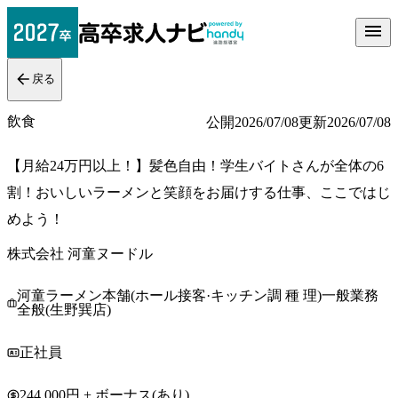
戻る
飲食
公開
2026/07/08
更新
2026/07/08
【月給24万円以上！】髪色自由！学生バイトさんが全体の6
割！おいしいラーメンと笑顔をお届けする仕事、ここではじ
めよう！
株式会社 河童ヌードル
河童ラーメン本舗(ホール接客·キッチン調 種 理)一般業務
全般(生野巽店)
正社員
244,000円 + ボーナス(あり)