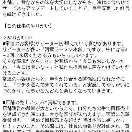
本舗』。昔ながらの味を大切にしながらも、時代に合わせて
サービスをアップデートしていくことで、長年安定した経営
を続けてきました。

【この仕事のやりがい】

<<やりがい>>

■常連のお客様(リピーター)が増えていく喜びがあります。

リピーターが多い『河童ラーメン本舗』ですが、中には週2
～3回ご来店くださる方もいらっしゃいます。

そんな環境だからこそ、お客様から「今日もおいしかった
わ」「今日は暑いな～」と私たち従業員に声をかけていただ
けることも。

常連のお客様たちと、声をかけ合える関係性になれた時に
は、「ウチを選んで来てくれている」と実感してやりがいに
つながり、仕事がどんどんと楽しくなっていきます。

■店舗の売上アップに貢献できます。

店舗運営の裁量が大きいからこそ、自分たちの手で目標売上
を達成できた時には、大きな喜びが味わえます。実際に先輩
従業員も、「初めて目標売上を超えた時は本当に嬉しかっ
た！」とのこと。その際には、社員の頑張りが評価され、賞
与額もアップ！自分自身の努力がきちんと評価につながる環