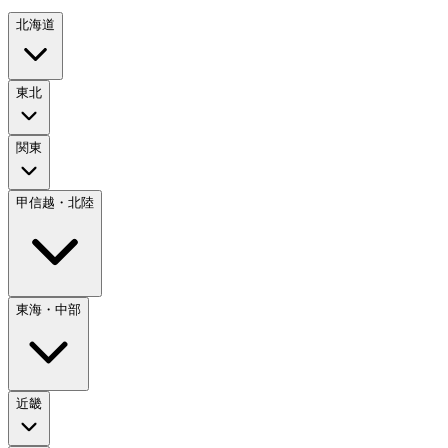
北海道
東北
関東
甲信越・北陸
東海・中部
近畿