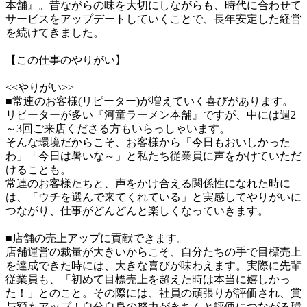
本舗』。昔ながらの味を大切にしながらも、時代に合わせて
サービスをアップデートしていくことで、長年安定した経営
を続けてきました。

【この仕事のやりがい】

<<やりがい>>

■常連のお客様(リピーター)が増えていく喜びがあります。

リピーターが多い『河童ラーメン本舗』ですが、中には週2
～3回ご来店くださる方もいらっしゃいます。

そんな環境だからこそ、お客様から「今日もおいしかった
わ」「今日は暑いな～」と私たち従業員に声をかけていただ
けることも。

常連のお客様たちと、声をかけ合える関係性になれた時に
は、「ウチを選んで来てくれている」と実感してやりがいに
つながり、仕事がどんどんと楽しくなっていきます。

■店舗の売上アップに貢献できます。

店舗運営の裁量が大きいからこそ、自分たちの手で目標売上
を達成できた時には、大きな喜びが味わえます。実際に先輩
従業員も、「初めて目標売上を超えた時は本当に嬉しかっ
た！」とのこと。その際には、社員の頑張りが評価され、賞
与額もアップ！自分自身の努力がきちんと評価につながる環