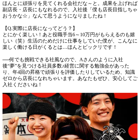
ほんとに頑張りを見てくれる会社だな～と。成果を上げれば
副店長・店長にもなれるので、入社後「僕も店長目指しちゃ
おうかな☆」なんて思うようになりましたね！

【Q.実際に店長になってどう？】

とにかく楽しい！あと役職手当6～10万円がもらえるのも嬉
しい（笑）生活のためだけに仕事をしていた僕が、こんなに
楽しく働ける日がくるとは…ほんとビックリです！

──何でも挑戦できる社風なので、Aさんのように入社
後“夢”を見つける社員多数♪経営に関する勉強会があった
り、年4回の昇格で頑張りを評価したりしているため、知識
ゼロから店長になれちゃいます。あなたもぜひ、安心してご
入社くださいね！