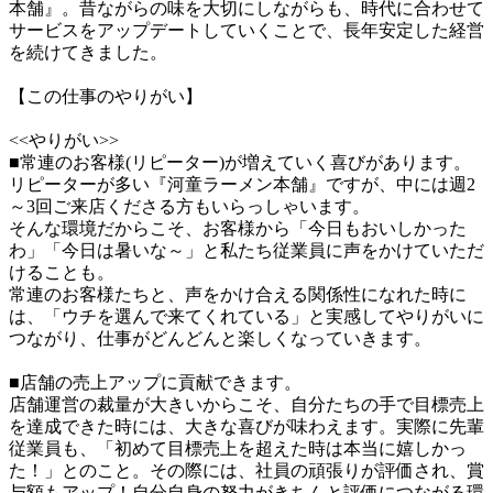
本舗』。昔ながらの味を大切にしながらも、時代に合わせて
サービスをアップデートしていくことで、長年安定した経営
を続けてきました。

【この仕事のやりがい】

<<やりがい>>

■常連のお客様(リピーター)が増えていく喜びがあります。

リピーターが多い『河童ラーメン本舗』ですが、中には週2
～3回ご来店くださる方もいらっしゃいます。

そんな環境だからこそ、お客様から「今日もおいしかった
わ」「今日は暑いな～」と私たち従業員に声をかけていただ
けることも。

常連のお客様たちと、声をかけ合える関係性になれた時に
は、「ウチを選んで来てくれている」と実感してやりがいに
つながり、仕事がどんどんと楽しくなっていきます。

■店舗の売上アップに貢献できます。

店舗運営の裁量が大きいからこそ、自分たちの手で目標売上
を達成できた時には、大きな喜びが味わえます。実際に先輩
従業員も、「初めて目標売上を超えた時は本当に嬉しかっ
た！」とのこと。その際には、社員の頑張りが評価され、賞
与額もアップ！自分自身の努力がきちんと評価につながる環