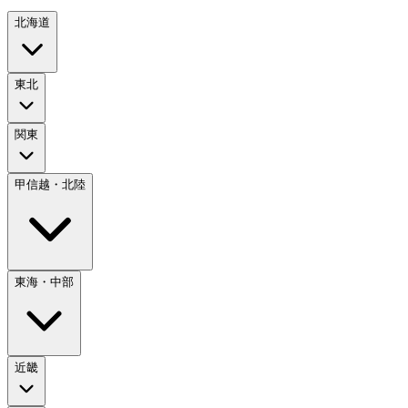
北海道
東北
関東
甲信越・北陸
東海・中部
近畿