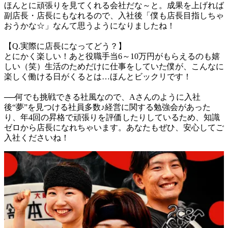
ほんとに頑張りを見てくれる会社だな～と。成果を上げれば
副店長・店長にもなれるので、入社後「僕も店長目指しちゃ
おうかな☆」なんて思うようになりましたね！

【Q.実際に店長になってどう？】

とにかく楽しい！あと役職手当6～10万円がもらえるのも嬉
しい（笑）生活のためだけに仕事をしていた僕が、こんなに
楽しく働ける日がくるとは…ほんとビックリです！

──何でも挑戦できる社風なので、Aさんのように入社
後“夢”を見つける社員多数♪経営に関する勉強会があった
り、年4回の昇格で頑張りを評価したりしているため、知識
ゼロから店長になれちゃいます。あなたもぜひ、安心してご
入社くださいね！