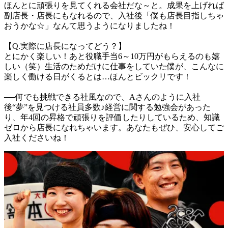
ほんとに頑張りを見てくれる会社だな～と。成果を上げれば
副店長・店長にもなれるので、入社後「僕も店長目指しちゃ
おうかな☆」なんて思うようになりましたね！

【Q.実際に店長になってどう？】

とにかく楽しい！あと役職手当6～10万円がもらえるのも嬉
しい（笑）生活のためだけに仕事をしていた僕が、こんなに
楽しく働ける日がくるとは…ほんとビックリです！

──何でも挑戦できる社風なので、Aさんのように入社
後“夢”を見つける社員多数♪経営に関する勉強会があった
り、年4回の昇格で頑張りを評価したりしているため、知識
ゼロから店長になれちゃいます。あなたもぜひ、安心してご
入社くださいね！