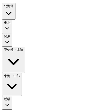
北海道
東北
関東
甲信越・北陸
東海・中部
近畿