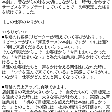
本舗』。昔ながらの味を大切にしながらも、時代に合わせて
サービスをアップデートしていくことで、長年安定した経営
を続けてきました。

【この仕事のやりがい】

<<やりがい>>

■常連のお客様(リピーター)が増えていく喜びがあります。

リピーターが多い『河童ラーメン本舗』ですが、中には週2
～3回ご来店くださる方もいらっしゃいます。

そんな環境だからこそ、お客様から「今日もおいしかった
わ」「今日は暑いな～」と私たち従業員に声をかけていただ
けることも。

常連のお客様たちと、声をかけ合える関係性になれた時に
は、「ウチを選んで来てくれている」と実感してやりがいに
つながり、仕事がどんどんと楽しくなっていきます。

■店舗の売上アップに貢献できます。

店舗運営の裁量が大きいからこそ、自分たちの手で目標売上
を達成できた時には、大きな喜びが味わえます。実際に先輩
従業員も、「初めて目標売上を超えた時は本当に嬉しかっ
た！」とのこと。その際には、社員の頑張りが評価され、賞
与額もアップ！自分自身の努力がきちんと評価につながる環