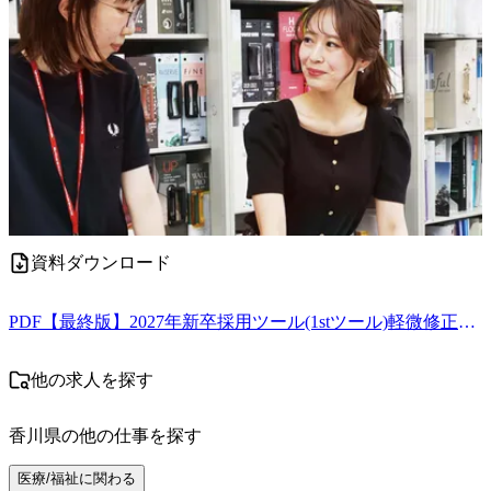
資料ダウンロード
PDF
【最終版】2027年新卒採用ツール(1stツール)軽微修正_軽量化-A009548.pdf
他の求人を探す
香川県
の他の仕事を探す
医療/福祉に関わる