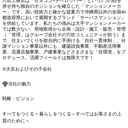
穴吹工務店は「ゼネコン×デベロッパー」という2つの顔を
併せ持ち独自のポジションを確立した「マンションメーカ
ー」です。高い技術力と確かな提案力で沖縄県以外の全国46
都道府県において展開するブランド「サーパスマンション」
を供給しています。私たちの強みは大手マンションメーカー
では数少ない、用地取得から企画・設計・施工・販売・管理
（「管理」はグループ会社※の穴吹コミュニティが担う）ま
で、住まいづくりを総合的に手掛ける「自社一貫体制」。分
譲マンション事業以外にも、建築請負事業、不動産活用事
業、流通店舗事業、戸建事業などさまざまな「住環境」をプ
ロデュース。活躍フィールドは無限大です！

※大京およびその子会社
当社の魅力
戦略・ビジョン
すべてをつくる × 暮らしをつくる～すべてはお客さまの上
質のために～