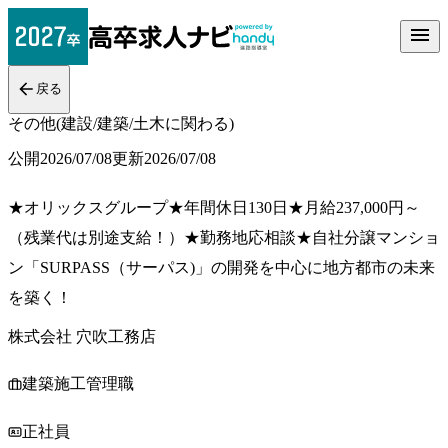
戻る
その他(建設/建築/土木に関わる)
公開
2026/07/08
更新
2026/07/08
★オリックスグループ★年間休日130日★月給237,000円～
（残業代は別途支給！）★勤務地応相談★自社分譲マンショ
ン「SURPASS（サーパス)」の開発を中心に地方都市の未来
を築く！
株式会社 穴吹工務店
建築施工管理職
正社員