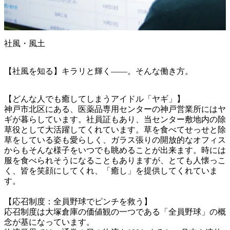
社風・風土
【社風を知る】キラリと輝く――。そんな働き方。
【どんな人でも癒してしまうアイドル「ヤギ」】

神戸市北区にある、医薬品専用センターの神戸営業所にはヤ
ギが暮らしています。社員証もあり、当センター敷地内の除
草役として大活躍してくれています。草を食べてせっせと除
草をしている姿も愛らしく、ガラス張りの開放的なオフィス
からもそんな様子をいつでも眺めることが出来ます。時には
服を食べられそうになることもありますが、とても人懐っこ
く、皆を笑顔にしてくれ、「癒し」を提供してくれていま
す。

【応召制度：全員野球でピンチを救う】

応召制度は大塚倉庫の価値観の一つである「全員野球」の概
念が基になっています。
