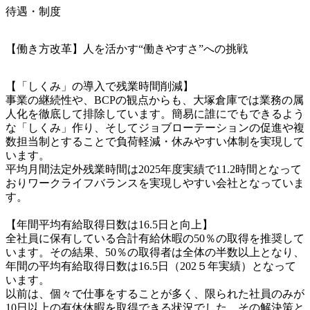
待遇・制度
【働き方改革】人を活かす“働きやすさ”への挑戦
【「しくみ」の導入で残業時間削減】

事業の継続性や、BCPの観点からも、大塚倉庫では業務の属
人化を徹底して排除しています。簡易に誰にでもできるよう
な「しくみ」作り、そしてジョブローテーションの促進や複
数担当制とすることで負荷軽減・休みやすい体制を実現して
います。

平均月間法定外残業時間は2025年度実績で11.2時間となって
おりワークライフバランスを実現しやすい会社となっていま
す。

【年間平均有給取得日数は16.5日と向上】

全社員に保有している合計有給休暇の50％の取得を推奨して
います。その結果、50％の取得者は全体の半数以上となり、
年間の平均有給取得日数は16.5日（202５年実績）となって
います。

以前は、個々で仕事をすることが多く、限られた社員のみが
10日以上の有休休暇を取得できる状況でした。その解決策と