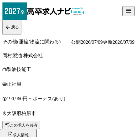
戻る
その他(運輸/物流に関わる)
公開
2026/07/09
更新
2026/07/09
岡村製油 株式会社
製油技能工
正社員
190,960円 + ボーナス(あり)
大阪府柏原市
この求人を共有
求人情報