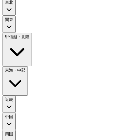
東北
関東
甲信越・北陸
東海・中部
近畿
中国
四国