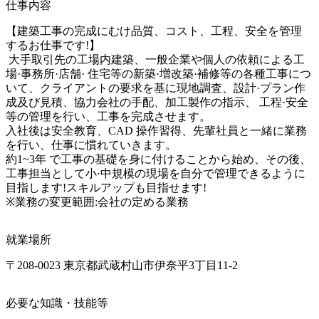
仕事内容
【建築工事の完成にむけ品質、コスト、工程、安全を管理
するお仕事です!】

 大手取引先の工場内建築、一般企業や個人の依頼による工
場·事務所·店舗· 住宅等の新築·増改築·補修等の各種工事につ
いて、クライアントの要求を基に現地調査、設計·プラン作
成及び見積、協力会社の手配、加工製作の指示、 工程·安全
等の管理を行い、工事を完成させます。

入社後は安全教育、CAD 操作習得、先輩社員と一緒に業務
を行い、仕事に慣れていきます。

約1~3年 で工事の基礎を身に付けることから始め、その後、
工事担当として小·中規模の現場を自分で管理できるように
目指します!スキルアップも目指せます! 

※業務の変更範囲:会社の定める業務
就業場所
〒208-0023 東京都武蔵村山市伊奈平3丁目11-2
必要な知識・技能等