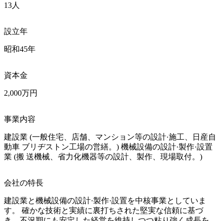
13人
設立年
昭和45年
資本金
2,000万円
事業内容
建設業 (一般住宅、店舗、マンション等の設計·施工、日産自
動車 ブリヂストン工場の営繕。) 機械設備の設計·製作·設置
業 (搬 送機械、省力化機器等の設計、製作、現場取付。)
会社の特長
建設業と機械設備の設計·製作·設置を中核事業としていま
す。 確かな技術と実績に裏打ちされた堅実な信頼に基づ
き、不況期にも安定した経営を維持しつつ粘り強く成長を