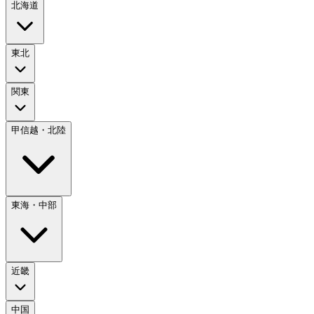
北海道
東北
関東
甲信越・北陸
東海・中部
近畿
中国