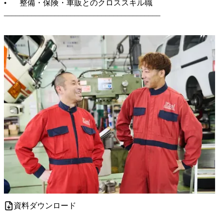
•	整備・保険・車販とのクロススキル職

________________________________________

資料ダウンロード