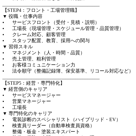
________________________________________

【STEP4：フロント・工場管理職】

▼ 役職・仕事内容

•	サービスフロント（受付・見積・説明）

•	工場長（現場管理・スケジュール管理・品質管理）

•	クレーム対応、顧客管理

•	スタッフ配置、教育、採用への関与

▼ 習得スキル

•	マネジメント（人・時間・品質）

•	売上管理、粗利管理

•	お客様コミュニケーション力

•	法令順守（整備記録簿、保安基準、リコール対応など）

________________________________________

【STEP5：経営・専門特化】

▼ 経営側のキャリア

•	サービスマネージャー

•	営業マネージャー

•	工場長

▼ 専門特化のキャリア

•	電装診断のスペシャリスト（ハイブリッド・EV）

•	検査員リーダー（自動車検査員資格）

•	整備・板金・塗装エキスパート
