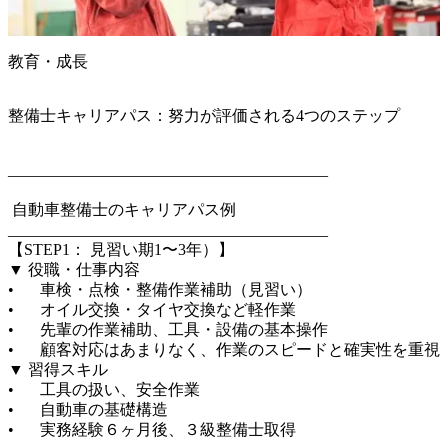
教育・成長
整備士キャリアパス：努力が評価される4つのステップ
________________________________________

 自動車整備士のキャリアパス例

________________________________________

【STEP1： 見習い期1〜3年）】

▼ 役職・仕事内容

•	車検・点検・整備作業補助（見習い）

•	オイル交換・タイヤ交換など軽作業

•	先輩の作業補助、工具・設備の基本操作

•	顧客対応はあまりなく、作業のスピードと確実性を重視

▼ 習得スキル

•	工具の扱い、安全作業

•	自動車の基礎構造

•	実務経験６ヶ月後、３級整備士取得
