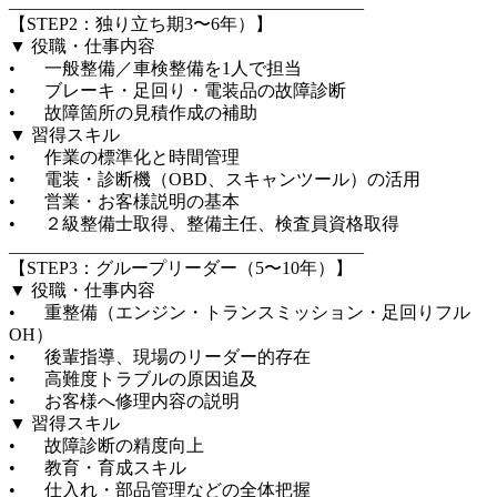
________________________________________

【STEP2：独り立ち期3〜6年）】

▼ 役職・仕事内容

•	一般整備／車検整備を1人で担当

•	ブレーキ・足回り・電装品の故障診断

•	故障箇所の見積作成の補助

▼ 習得スキル

•	作業の標準化と時間管理

•	電装・診断機（OBD、スキャンツール）の活用

•	営業・お客様説明の基本

•	２級整備士取得、整備主任、検査員資格取得

________________________________________

【STEP3：グループリーダー（5〜10年）】

▼ 役職・仕事内容

•	重整備（エンジン・トランスミッション・足回りフル
OH）

•	後輩指導、現場のリーダー的存在

•	高難度トラブルの原因追及

•	お客様へ修理内容の説明

▼ 習得スキル

•	故障診断の精度向上

•	教育・育成スキル

•	仕入れ・部品管理などの全体把握
