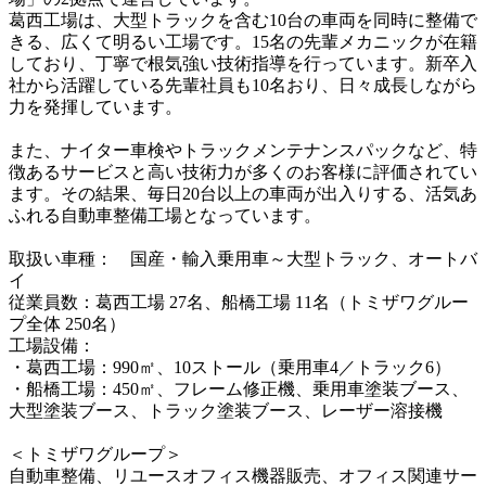
葛西工場は、大型トラックを含む10台の車両を同時に整備で
きる、広くて明るい工場です。15名の先輩メカニックが在籍
しており、丁寧で根気強い技術指導を行っています。新卒入
社から活躍している先輩社員も10名おり、日々成長しながら
力を発揮しています。

また、ナイター車検やトラックメンテナンスパックなど、特
徴あるサービスと高い技術力が多くのお客様に評価されてい
ます。その結果、毎日20台以上の車両が出入りする、活気あ
ふれる自動車整備工場となっています。

取扱い車種：　国産・輸入乗用車～大型トラック、オートバ
イ

従業員数：葛西工場 27名、船橋工場 11名（トミザワグルー
プ全体 250名）

工場設備：

・葛西工場：990㎡、10ストール（乗用車4／トラック6）

・船橋工場：450㎡、フレーム修正機、乗用車塗装ブース、
大型塗装ブース、トラック塗装ブース、レーザー溶接機

＜トミザワグループ＞

自動車整備、リユースオフィス機器販売、オフィス関連サー