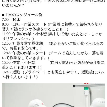
自分が関わった容器が、全国のお店に並ぶ感動を一緒に味わ
いませんか？

■１日のスケジュール例

7:00　起床

8:00　出社・作業スタート (作業着に着替えて気持ちを切り
替え！朝はラジオ体操をすることも！)

11:00  午前の作業・小休憩 (集中して働いたあとは、しっか
りリフレッシュ。)

12:00  社員食堂で昼休憩      (あたたかいご飯が食べられるの
で、お昼も安心です。)

12:45  午後の作業スタート  (チームで協力しながら、落ち着
いて作業をしていきます。)

15:00  作業・小休憩  　　　 (自分が関わった製品が売り場に
並ぶこともあります！)

16:45  退勤   (プライベートとも両立しやすく、退勤後にジム
へ行く人もいます！)