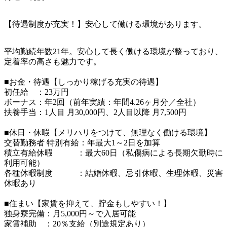
【待遇制度が充実！】安心して働ける環境があります。
平均勤続年数21年。安心して長く働ける環境が整っており、
定着率の高さも魅力です。

■お金・待遇【しっかり稼げる充実の待遇】

初任給　：23万円

ボーナス：年2回（前年実績：年間4.26ヶ月分／全社）

扶養手当：1人目 月30,000円、2人目以降 月7,500円

■休日・休暇【メリハリをつけて、無理なく働ける環境】

交替勤務者 特別有給：年最大1～2日を加算

積立有給休暇　　　：最大60日（私傷病による長期欠勤時に
利用可能）

各種休暇制度　　　：結婚休暇、忌引休暇、生理休暇、災害
休暇あり

■住まい【家賃を抑えて、貯金もしやすい！】

独身寮完備：月5,000円～で入居可能

家賃補助　：20％支給（別途規定あり）
