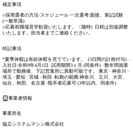
補足事項
○採用選者の方法·スケジュール 一次選考:面接、筆記試験 
(一般常識) 

○応募前職場見学歓迎いたします。〔随時)  日程は別途調整
いたします。担当者までご連絡ください。
特記事項
*夏季休暇は有給休暇を充てています。  (3日間の計画付与)  · 
入社日:令和9年4月1日 ·試用期間3ヶ月 (同条件)  ·数年間就業
場所で勤務後、下記営業所に異動可能です。 東京 · 神奈川 · 
埼玉 · 愛知 · 宮城 · 秋田 ·転勤の範囲:神奈川、立川、大宮、
仙台、秋田、名古屋 ·既卒者応募可 (3年以内、同条件) 
事業者情報
事業所名
協立システムマシン株式会社