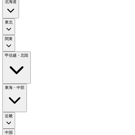
北海道
東北
関東
甲信越・北陸
東海・中部
近畿
中国