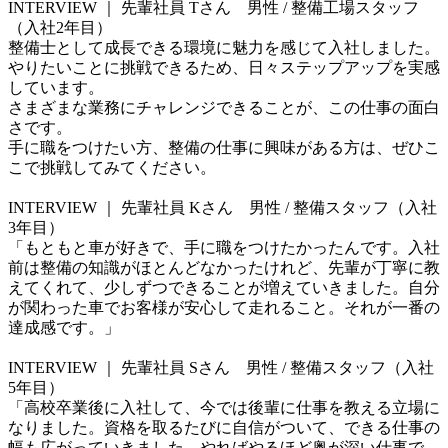
INTERVIEW ｜ 先輩社員 Tさん　男性 / 整備工場スタッフ
（入社2年目）

整備士として成長できる環境に魅力を感じて入社しました。

やりたいことに挑戦できるため、日々ステップアップを実感
しています。

さまざまな業務にチャレンジできることが、この仕事の面白
さです。

手に職をつけたい方、整備の仕事に興味がある方は、ぜひこ
こで挑戦してみてください。

INTERVIEW ｜ 先輩社員 Kさん　男性 / 整備スタッフ（入社
3年目）

「もともと車が好きで、手に職をつけたかったんです。入社
前は整備の知識がほとんどなかったけれど、先輩が丁寧に教
えてくれて、少しずつできることが増えていきました。自分
が関わった車でお客様が安心して走れること。それが一番の
達成感です。」

INTERVIEW ｜ 先輩社員 Sさん　男性 / 整備スタッフ（入社
5年目）

「高校卒業後に入社して、今では後輩に仕事を教える立場に
なりました。資格を取るたびに自信がついて、できる仕事の
幅も広がっていきました。やればやるほど奥が深い仕事で