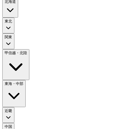
北海道
東北
関東
甲信越・北陸
東海・中部
近畿
中国