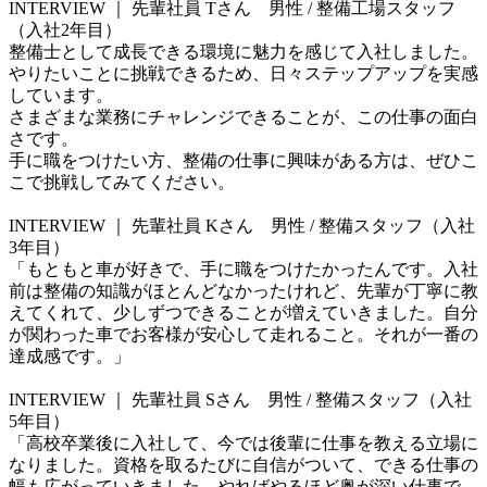
INTERVIEW ｜ 先輩社員 Tさん　男性 / 整備工場スタッフ
（入社2年目）

整備士として成長できる環境に魅力を感じて入社しました。

やりたいことに挑戦できるため、日々ステップアップを実感
しています。

さまざまな業務にチャレンジできることが、この仕事の面白
さです。

手に職をつけたい方、整備の仕事に興味がある方は、ぜひこ
こで挑戦してみてください。

INTERVIEW ｜ 先輩社員 Kさん　男性 / 整備スタッフ（入社
3年目）

「もともと車が好きで、手に職をつけたかったんです。入社
前は整備の知識がほとんどなかったけれど、先輩が丁寧に教
えてくれて、少しずつできることが増えていきました。自分
が関わった車でお客様が安心して走れること。それが一番の
達成感です。」

INTERVIEW ｜ 先輩社員 Sさん　男性 / 整備スタッフ（入社
5年目）

「高校卒業後に入社して、今では後輩に仕事を教える立場に
なりました。資格を取るたびに自信がついて、できる仕事の
幅も広がっていきました。やればやるほど奥が深い仕事で