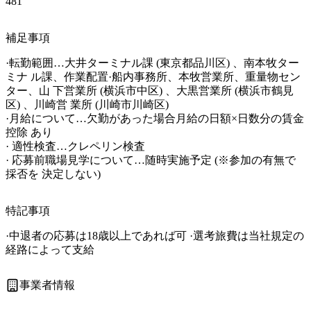
481
補足事項
·転勤範囲…大井ターミナル課 (東京都品川区) 、南本牧ター
ミナ ル課、作業配置·船内事務所、本牧営業所、重量物セン
ター、山 下営業所 (横浜市中区) 、大黒営業所 (横浜市鶴見
区) 、川崎営 業所 (川崎市川崎区) 

·月給について…欠勤があった場合月給の日額×日数分の賃金
控除 あり

· 適性検査…クレペリン検査

· 応募前職場見学について…随時実施予定 (※参加の有無で
採否を 決定しない) 
特記事項
·中退者の応募は18歳以上であれば可 ·選考旅費は当社規定の
経路によって支給
事業者情報