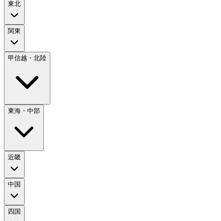
東北
関東
甲信越・北陸
東海・中部
近畿
中国
四国