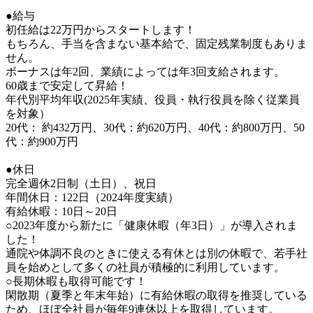
●給与

初任給は22万円からスタートします！

もちろん、手当を含まない基本給で、固定残業制度もありま
せん。

ボーナスは年2回、業績によっては年3回支給されます。

60歳まで安定して昇給！

年代別平均年収(2025年実績、役員・執行役員を除く従業員
を対象）

20代： 約432万円、30代：約620万円、40代：約800万円、50
代：約900万円

●休日

完全週休2日制（土日）、祝日

年間休日：122日（2024年度実績）

有給休暇：10日～20日

○2023年度から新たに「健康休暇（年3日）」が導入されま
した！

通院や体調不良のときに使える有休とは別の休暇で、若手社
員を始めとして多くの社員が積極的に利用しています。

○長期休暇も取得可能です！

閑散期（夏季と年末年始）に有給休暇の取得を推奨している
ため、ほぼ全社員が毎年9連休以上を取得しています。
