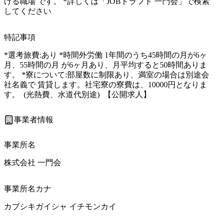
ける職場 です。 *詳しくは「JOBドラフト 一門会」で検索
してください
特記事項
*選考旅費:あり *時間外労働 1年間のうち45時間の月が6ヶ
月、55時間の月 が6ヶ月あり、月平均すると50時間ありま
す。 *寮について:部屋数に制限あり、満室の場合は別途会
社名義で 賃貸します。社宅寮の寮費は、10000円となりま
す。  (光熱費、水道代別途)  【公開求人】
事業者情報
事業所名
株式会社 一門会
事業所名カナ
カブシキガイシャ イチモンカイ