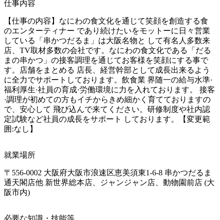
仕事内容
【仕事の内容】なにわの食文化を通じて笑顔を創造する食
のエンターティナー であり続けたいをモットーに日々営業
している「串かつだるま」は大阪名物と して有名人多数来
店、TV取材多数の会社です。なにわの食文化である「だる 
まの串かつ」の接客調理を通じてお客様を笑顔にする事で
す。店舗をまとめる 店長、経営幹部として成長出来るよう
に全力でサポートしております。飲食業 界随一の給与水準·
福利厚生·社員の育成·労働環境に力を入れております。 接客
·調理が初めての方もイチからきめ細かく育てておりますの
で、安心して 飛び込んで来てください。研修制度や社内認
定試験など社員の成長をサポート しております。【変更範
囲:なし】
就業場所
〒556-0002 大阪府大阪市浪速区恵美須東1-6-8 串かつだるま
通天閣店他 新世界総本店、ジャンジャン店、動物園前店 (大
阪市内)
必要な知識・技能等