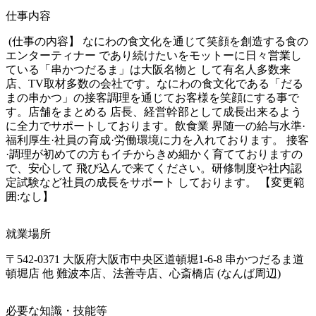
仕事内容
 (仕事の内容】 なにわの食文化を通じて笑顔を創造する食の
エンターティナー であり続けたいをモットーに日々営業し
ている「串かつだるま」は大阪名物と して有名人多数来
店、TV取材多数の会社です。なにわの食文化である「だる 
まの串かつ」の接客調理を通じてお客様を笑顔にする事で
す。店舗をまとめる 店長、経営幹部として成長出来るよう
に全力でサポートしております。飲食業 界随一の給与水準·
福利厚生·社員の育成·労働環境に力を入れております。 接客
·調理が初めての方もイチからきめ細かく育てておりますの
で、安心して 飛び込んで来てください。研修制度や社内認
定試験など社員の成長をサポート しております。 【変更範
囲:なし】
就業場所
〒542-0371 大阪府大阪市中央区道頓堀1-6-8 串かつだるま道
頓堀店 他 難波本店、法善寺店、心斎橋店 (なんば周辺)
必要な知識・技能等