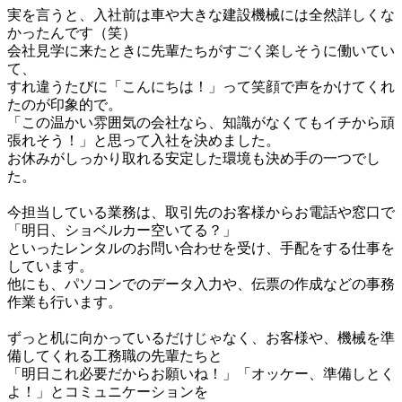
実を言うと、入社前は車や大きな建設機械には全然詳しくな
かったんです（笑）

会社見学に来たときに先輩たちがすごく楽しそうに働いてい
て、

すれ違うたびに「こんにちは！」って笑顔で声をかけてくれ
たのが印象的で。

「この温かい雰囲気の会社なら、知識がなくてもイチから頑
張れそう！」と思って入社を決めました。

お休みがしっかり取れる安定した環境も決め手の一つでし
た。

今担当している業務は、取引先のお客様からお電話や窓口で
「明日、ショベルカー空いてる？」

といったレンタルのお問い合わせを受け、手配をする仕事を
しています。

他にも、パソコンでのデータ入力や、伝票の作成などの事務
作業も行います。

ずっと机に向かっているだけじゃなく、お客様や、機械を準
備してくれる工務職の先輩たちと

「明日これ必要だからお願いね！」「オッケー、準備しとく
よ！」とコミュニケーションを
