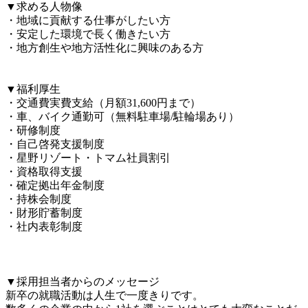
▼求める人物像

・地域に貢献する仕事がしたい方

・安定した環境で長く働きたい方

・地方創生や地方活性化に興味のある方

▼福利厚生

・交通費実費支給（月額31,600円まで）

・車、バイク通勤可（無料駐車場/駐輪場あり）

・研修制度

・自己啓発支援制度

・星野リゾート・トマム社員割引

・資格取得支援

・確定拠出年金制度

・持株会制度

・財形貯蓄制度

・社内表彰制度

▼採用担当者からのメッセージ

新卒の就職活動は人生で一度きりです。
