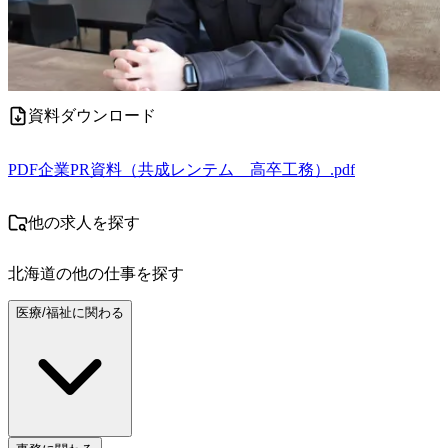
資料ダウンロード
PDF
企業PR資料（共成レンテム＿高卒工務）.pdf
他の求人を探す
北海道
の他の仕事を探す
医療/福祉に関わる