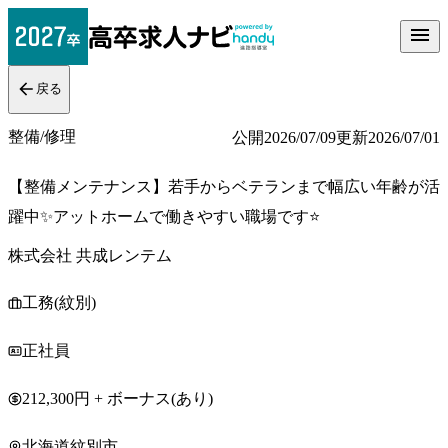
戻る
整備/修理
公開
2026/07/09
更新
2026/07/01
【整備メンテナンス】若手からベテランまで幅広い年齢が活
躍中✨アットホームで働きやすい職場です⭐
株式会社 共成レンテム
工務(紋別)
正社員
212,300円 + ボーナス(あり)
北海道紋別市