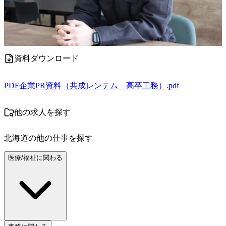
資料ダウンロード
PDF
企業PR資料（共成レンテム＿高卒工務）.pdf
他の求人を探す
北海道
の他の仕事を探す
医療/福祉に関わる