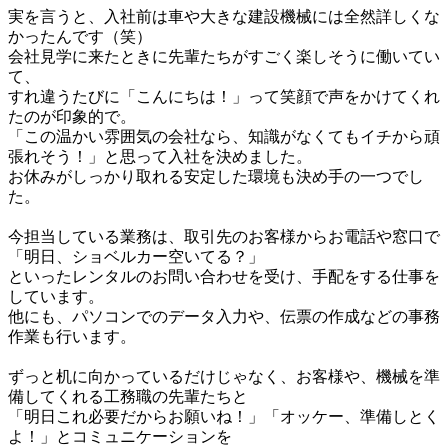
実を言うと、入社前は車や大きな建設機械には全然詳しくな
かったんです（笑）

会社見学に来たときに先輩たちがすごく楽しそうに働いてい
て、

すれ違うたびに「こんにちは！」って笑顔で声をかけてくれ
たのが印象的で。

「この温かい雰囲気の会社なら、知識がなくてもイチから頑
張れそう！」と思って入社を決めました。

お休みがしっかり取れる安定した環境も決め手の一つでし
た。

今担当している業務は、取引先のお客様からお電話や窓口で
「明日、ショベルカー空いてる？」

といったレンタルのお問い合わせを受け、手配をする仕事を
しています。

他にも、パソコンでのデータ入力や、伝票の作成などの事務
作業も行います。

ずっと机に向かっているだけじゃなく、お客様や、機械を準
備してくれる工務職の先輩たちと

「明日これ必要だからお願いね！」「オッケー、準備しとく
よ！」とコミュニケーションを
