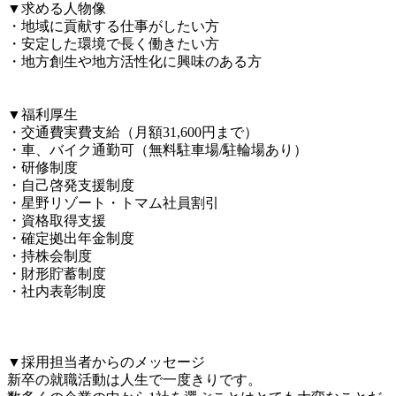
▼求める人物像

・地域に貢献する仕事がしたい方

・安定した環境で長く働きたい方

・地方創生や地方活性化に興味のある方

▼福利厚生

・交通費実費支給（月額31,600円まで）

・車、バイク通勤可（無料駐車場/駐輪場あり）

・研修制度

・自己啓発支援制度

・星野リゾート・トマム社員割引

・資格取得支援

・確定拠出年金制度

・持株会制度

・財形貯蓄制度

・社内表彰制度

▼採用担当者からのメッセージ

新卒の就職活動は人生で一度きりです。
