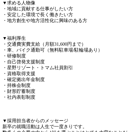
▼求める人物像

・地域に貢献する仕事がしたい方

・安定した環境で長く働きたい方

・地方創生や地方活性化に興味のある方

▼福利厚生

・交通費実費支給（月額31,600円まで）

・車、バイク通勤可（無料駐車場/駐輪場あり）

・研修制度

・自己啓発支援制度

・星野リゾート・トマム社員割引

・資格取得支援

・確定拠出年金制度

・持株会制度

・財形貯蓄制度

・社内表彰制度

▼採用担当者からのメッセージ

新卒の就職活動は人生で一度きりです。
