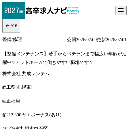
戻る
整備/修理
公開
2026/07/09
更新
2026/07/01
【整備メンテナンス】若手からベテランまで幅広い年齢が活
躍中✨アットホームで働きやすい職場です⭐
株式会社 共成レンテム
工務(札幌東)
正社員
212,300円 + ボーナス(あり)
北海道札幌市白石区