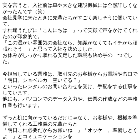
実を言うと、入社前は車や大きな建設機械には全然詳しくな
かったんです（笑）

会社見学に来たときに先輩たちがすごく楽しそうに働いてい
て、

すれ違うたびに「こんにちは！」って笑顔で声をかけてくれ
たのが印象的で。

「この温かい雰囲気の会社なら、知識がなくてもイチから頑
張れそう！」と思って入社を決めました。

お休みがしっかり取れる安定した環境も決め手の一つでし
た。

今担当している業務は、取引先のお客様からお電話や窓口で
「明日、ショベルカー空いてる？」

といったレンタルのお問い合わせを受け、手配をする仕事を
しています。

他にも、パソコンでのデータ入力や、伝票の作成などの事務
作業も行います。

ずっと机に向かっているだけじゃなく、お客様や、機械を準
備してくれる工務職の先輩たちと

「明日これ必要だからお願いね！」「オッケー、準備しとく
よ！」とコミュニケーションを
