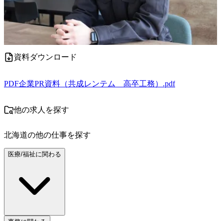
資料ダウンロード
PDF
企業PR資料（共成レンテム＿高卒工務）.pdf
他の求人を探す
北海道
の他の仕事を探す
医療/福祉に関わる