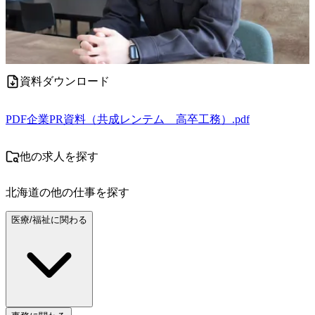
資料ダウンロード
PDF
企業PR資料（共成レンテム＿高卒工務）.pdf
他の求人を探す
北海道
の他の仕事を探す
医療/福祉に関わる