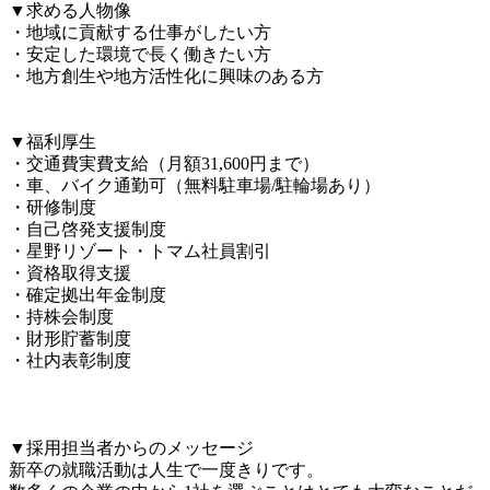
▼求める人物像

・地域に貢献する仕事がしたい方

・安定した環境で長く働きたい方

・地方創生や地方活性化に興味のある方

▼福利厚生

・交通費実費支給（月額31,600円まで）

・車、バイク通勤可（無料駐車場/駐輪場あり）

・研修制度

・自己啓発支援制度

・星野リゾート・トマム社員割引

・資格取得支援

・確定拠出年金制度

・持株会制度

・財形貯蓄制度

・社内表彰制度

▼採用担当者からのメッセージ

新卒の就職活動は人生で一度きりです。
