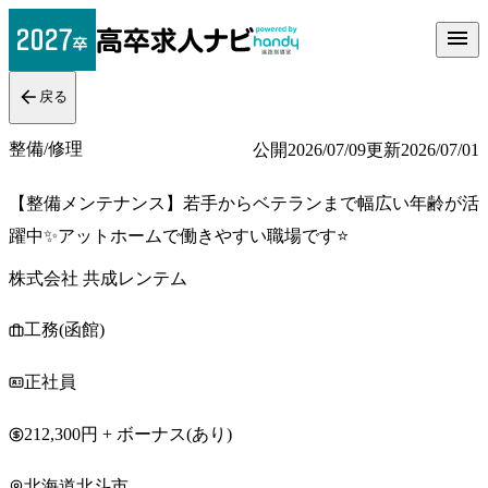
戻る
整備/修理
公開
2026/07/09
更新
2026/07/01
【整備メンテナンス】若手からベテランまで幅広い年齢が活
躍中✨アットホームで働きやすい職場です⭐
株式会社 共成レンテム
工務(函館)
正社員
212,300円 + ボーナス(あり)
北海道北斗市