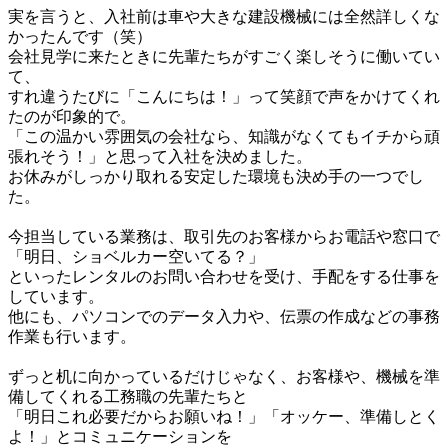
実を言うと、入社前は車や大きな建設機械には全然詳しくな
かったんです（笑）

会社見学に来たときに先輩たちがすごく楽しそうに働いてい
て、

すれ違うたびに「こんにちは！」って笑顔で声をかけてくれ
たのが印象的で。

「この温かい雰囲気の会社なら、知識がなくてもイチから頑
張れそう！」と思って入社を決めました。

お休みがしっかり取れる安定した環境も決め手の一つでし
た。

今担当している業務は、取引先のお客様からお電話や窓口で
「明日、ショベルカー空いてる？」

といったレンタルのお問い合わせを受け、手配をする仕事を
しています。

他にも、パソコンでのデータ入力や、伝票の作成などの事務
作業も行います。

ずっと机に向かっているだけじゃなく、お客様や、機械を準
備してくれる工務職の先輩たちと

「明日これ必要だからお願いね！」「オッケー、準備しとく
よ！」とコミュニケーションを
