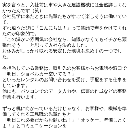
実を言うと、入社前は車や大きな建設機械には全然詳しくな
かったんです（笑）

会社見学に来たときに先輩たちがすごく楽しそうに働いてい
て、

すれ違うたびに「こんにちは！」って笑顔で声をかけてくれ
たのが印象的で。

「この温かい雰囲気の会社なら、知識がなくてもイチから頑
張れそう！」と思って入社を決めました。

お休みがしっかり取れる安定した環境も決め手の一つでし
た。

今担当している業務は、取引先のお客様からお電話や窓口で
「明日、ショベルカー空いてる？」

といったレンタルのお問い合わせを受け、手配をする仕事を
しています。

他にも、パソコンでのデータ入力や、伝票の作成などの事務
作業も行います。

ずっと机に向かっているだけじゃなく、お客様や、機械を準
備してくれる工務職の先輩たちと

「明日これ必要だからお願いね！」「オッケー、準備しとく
よ！」とコミュニケーションを
