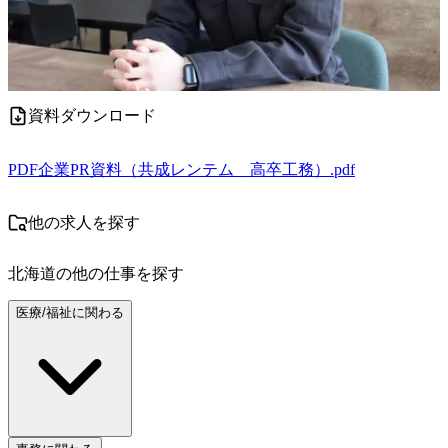
資料ダウンロード
PDF
企業PR資料（共成レンテム＿高卒工務）.pdf
他の求人を探す
北海道
の他の仕事を探す
医療/福祉に関わる