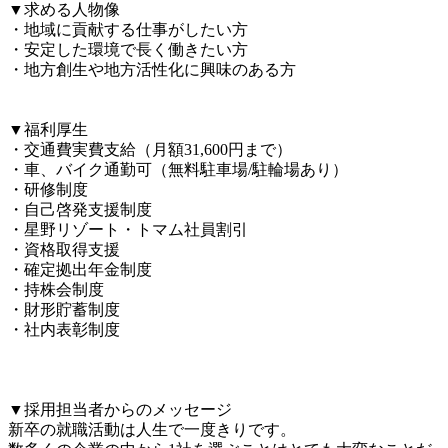
▼求める人物像

・地域に貢献する仕事がしたい方

・安定した環境で長く働きたい方

・地方創生や地方活性化に興味のある方

▼福利厚生

・交通費実費支給（月額31,600円まで）

・車、バイク通勤可（無料駐車場/駐輪場あり）

・研修制度

・自己啓発支援制度

・星野リゾート・トマム社員割引

・資格取得支援

・確定拠出年金制度

・持株会制度

・財形貯蓄制度

・社内表彰制度

▼採用担当者からのメッセージ

新卒の就職活動は人生で一度きりです。
