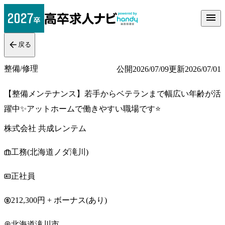
戻る
整備/修理
公開
2026/07/09
更新
2026/07/01
【整備メンテナンス】若手からベテランまで幅広い年齢が活
躍中✨アットホームで働きやすい職場です⭐
株式会社 共成レンテム
工務(北海道ノダ滝川)
正社員
212,300円 + ボーナス(あり)
北海道滝川市