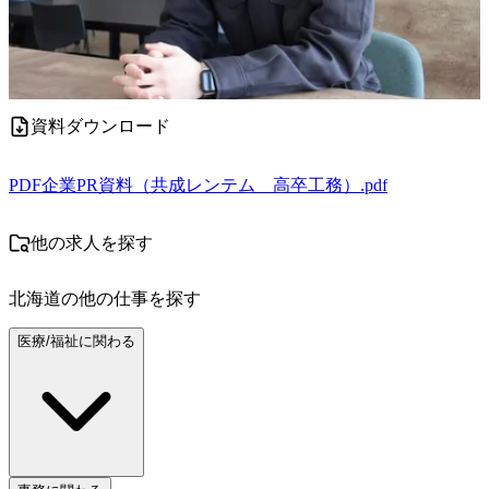
資料ダウンロード
PDF
企業PR資料（共成レンテム＿高卒工務）.pdf
他の求人を探す
北海道
の他の仕事を探す
医療/福祉に関わる