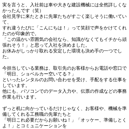
実を言うと、入社前は車や大きな建設機械には全然詳しくな
かったんです（笑）

会社見学に来たときに先輩たちがすごく楽しそうに働いてい
て、

すれ違うたびに「こんにちは！」って笑顔で声をかけてくれ
たのが印象的で。

「この温かい雰囲気の会社なら、知識がなくてもイチから頑
張れそう！」と思って入社を決めました。

お休みがしっかり取れる安定した環境も決め手の一つでし
た。

今担当している業務は、取引先のお客様からお電話や窓口で
「明日、ショベルカー空いてる？」

といったレンタルのお問い合わせを受け、手配をする仕事を
しています。

他にも、パソコンでのデータ入力や、伝票の作成などの事務
作業も行います。

ずっと机に向かっているだけじゃなく、お客様や、機械を準
備してくれる工務職の先輩たちと

「明日これ必要だからお願いね！」「オッケー、準備しとく
よ！」とコミュニケーションを
