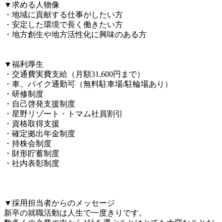
▼求める人物像

・地域に貢献する仕事がしたい方

・安定した環境で長く働きたい方

・地方創生や地方活性化に興味のある方

▼福利厚生

・交通費実費支給（月額31,600円まで）

・車、バイク通勤可（無料駐車場/駐輪場あり）

・研修制度

・自己啓発支援制度

・星野リゾート・トマム社員割引

・資格取得支援

・確定拠出年金制度

・持株会制度

・財形貯蓄制度

・社内表彰制度

▼採用担当者からのメッセージ

新卒の就職活動は人生で一度きりです。
