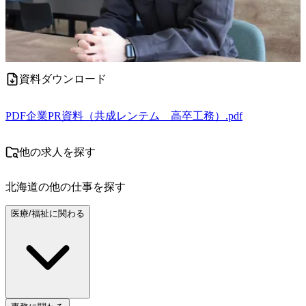
資料ダウンロード
PDF
企業PR資料（共成レンテム＿高卒工務）.pdf
他の求人を探す
北海道
の他の仕事を探す
医療/福祉に関わる