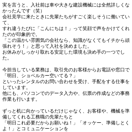
実を言うと、入社前は車や大きな建設機械には全然詳しくな
かったんです（笑）

会社見学に来たときに先輩たちがすごく楽しそうに働いてい
て、

すれ違うたびに「こんにちは！」って笑顔で声をかけてくれ
たのが印象的で。

「この温かい雰囲気の会社なら、知識がなくてもイチから頑
張れそう！」と思って入社を決めました。

お休みがしっかり取れる安定した環境も決め手の一つでし
た。

今担当している業務は、取引先のお客様からお電話や窓口で
「明日、ショベルカー空いてる？」

といったレンタルのお問い合わせを受け、手配をする仕事を
しています。

他にも、パソコンでのデータ入力や、伝票の作成などの事務
作業も行います。

ずっと机に向かっているだけじゃなく、お客様や、機械を準
備してくれる工務職の先輩たちと

「明日これ必要だからお願いね！」「オッケー、準備しとく
よ！」とコミュニケーションを
