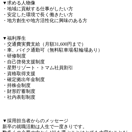
▼求める人物像

・地域に貢献する仕事がしたい方

・安定した環境で長く働きたい方

・地方創生や地方活性化に興味のある方

▼福利厚生

・交通費実費支給（月額31,600円まで）

・車、バイク通勤可（無料駐車場/駐輪場あり）

・研修制度

・自己啓発支援制度

・星野リゾート・トマム社員割引

・資格取得支援

・確定拠出年金制度

・持株会制度

・財形貯蓄制度

・社内表彰制度

▼採用担当者からのメッセージ

新卒の就職活動は人生で一度きりです。
