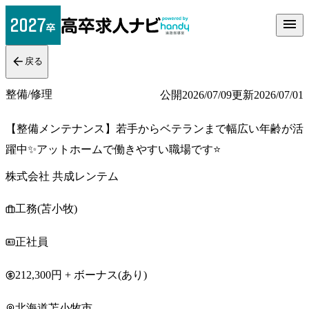
戻る
整備/修理
公開
2026/07/09
更新
2026/07/01
【整備メンテナンス】若手からベテランまで幅広い年齢が活
躍中✨アットホームで働きやすい職場です⭐
株式会社 共成レンテム
工務(苫小牧)
正社員
212,300円 + ボーナス(あり)
北海道苫小牧市