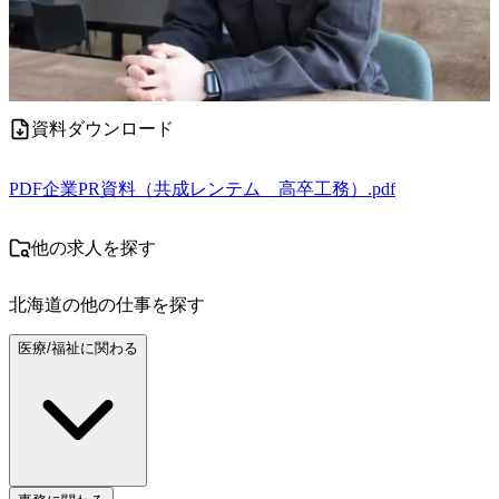
資料ダウンロード
PDF
企業PR資料（共成レンテム＿高卒工務）.pdf
他の求人を探す
北海道
の他の仕事を探す
医療/福祉に関わる