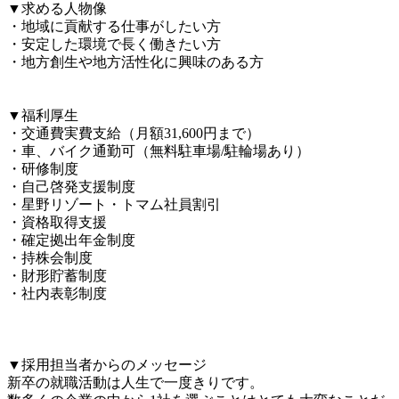
▼求める人物像

・地域に貢献する仕事がしたい方

・安定した環境で長く働きたい方

・地方創生や地方活性化に興味のある方

▼福利厚生

・交通費実費支給（月額31,600円まで）

・車、バイク通勤可（無料駐車場/駐輪場あり）

・研修制度

・自己啓発支援制度

・星野リゾート・トマム社員割引

・資格取得支援

・確定拠出年金制度

・持株会制度

・財形貯蓄制度

・社内表彰制度

▼採用担当者からのメッセージ

新卒の就職活動は人生で一度きりです。
