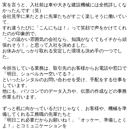
実を言うと、入社前は車や大きな建設機械には全然詳しくな
かったんです（笑）

会社見学に来たときに先輩たちがすごく楽しそうに働いてい
て、

すれ違うたびに「こんにちは！」って笑顔で声をかけてくれ
たのが印象的で。

「この温かい雰囲気の会社なら、知識がなくてもイチから頑
張れそう！」と思って入社を決めました。

お休みがしっかり取れる安定した環境も決め手の一つでし
た。

今担当している業務は、取引先のお客様からお電話や窓口で
「明日、ショベルカー空いてる？」

といったレンタルのお問い合わせを受け、手配をする仕事を
しています。

他にも、パソコンでのデータ入力や、伝票の作成などの事務
作業も行います。

ずっと机に向かっているだけじゃなく、お客様や、機械を準
備してくれる工務職の先輩たちと

「明日これ必要だからお願いね！」「オッケー、準備しとく
よ！」とコミュニケーションを
