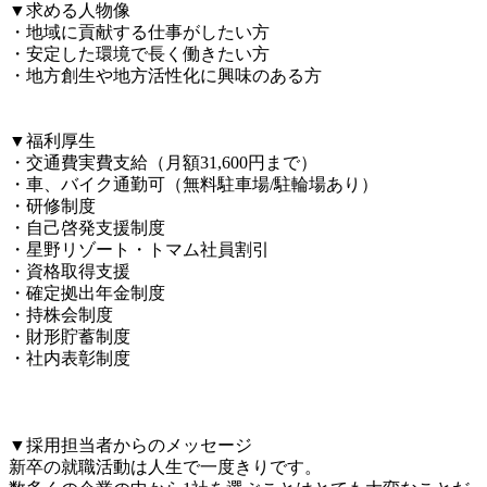
▼求める人物像

・地域に貢献する仕事がしたい方

・安定した環境で長く働きたい方

・地方創生や地方活性化に興味のある方

▼福利厚生

・交通費実費支給（月額31,600円まで）

・車、バイク通勤可（無料駐車場/駐輪場あり）

・研修制度

・自己啓発支援制度

・星野リゾート・トマム社員割引

・資格取得支援

・確定拠出年金制度

・持株会制度

・財形貯蓄制度

・社内表彰制度

▼採用担当者からのメッセージ

新卒の就職活動は人生で一度きりです。
