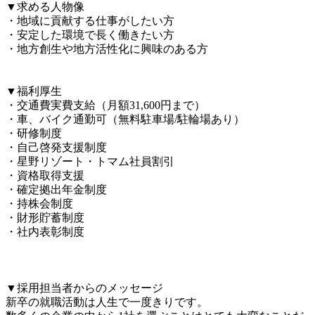
▼求める人物像

・地域に貢献する仕事がしたい方

・安定した環境で長く働きたい方

・地方創生や地方活性化に興味のある方

▼福利厚生

・交通費実費支給（月額31,600円まで）

・車、バイク通勤可（無料駐車場/駐輪場あり）

・研修制度

・自己啓発支援制度

・星野リゾート・トマム社員割引

・資格取得支援

・確定拠出年金制度

・持株会制度

・財形貯蓄制度

・社内表彰制度

▼採用担当者からのメッセージ

新卒の就職活動は人生で一度きりです。
