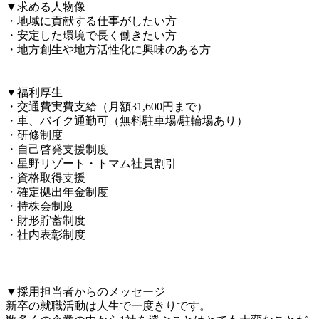
▼求める人物像

・地域に貢献する仕事がしたい方

・安定した環境で長く働きたい方

・地方創生や地方活性化に興味のある方

▼福利厚生

・交通費実費支給（月額31,600円まで）

・車、バイク通勤可（無料駐車場/駐輪場あり）

・研修制度

・自己啓発支援制度

・星野リゾート・トマム社員割引

・資格取得支援

・確定拠出年金制度

・持株会制度

・財形貯蓄制度

・社内表彰制度

▼採用担当者からのメッセージ

新卒の就職活動は人生で一度きりです。
